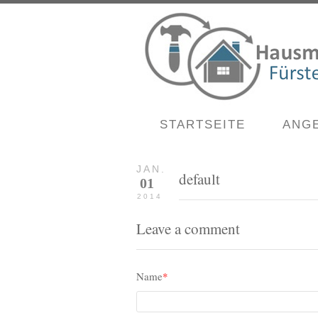
STARTSEITE
ANG
JAN.
default
01
2014
Leave a comment
Name
*